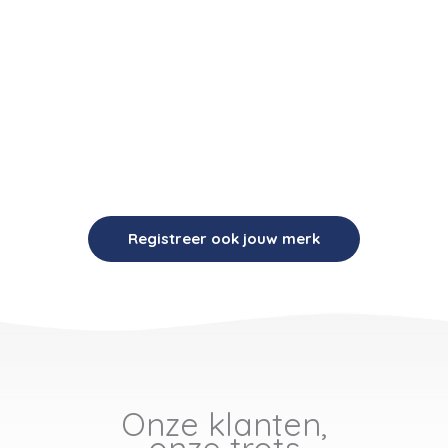
Beroemd en berucht. Wij adviseren RUMAG sinds 2020 over de
handhaving en bescherming van hun intellectuele
eigendomsrechten. Ook registreren en bewaken wij de RUMAG-
merken en voeren we periodiek strategisch overleg over alle
IE-zaken waarbij we RUMAG kunnen bijstaan. Zo wordt RUMAG
een nog sterker merk. Hoe sterker, hoe beter.
Registreer ook jouw merk
Onze klanten,
onze trots