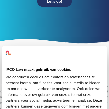
Let's go!
IPCO Law maakt gebruik van cookies
Wist je dat Burger King in Australië Hungry Jack’s heet?
We gebruiken cookies om content en advertenties te
personaliseren, om functies voor social media te bieden
Toen Burger King zijn merk wilde beschermen in Australië, bleek
en om ons websiteverkeer te analyseren. Ook delen we
de naam al bezet door een lokaal hamburgerrestaurant. Burger
informatie over uw gebruik van onze site met onze
King kon de naam daar dus niet beschermen en gebruiken. Ook
partners voor social media, adverteren en analyse. Deze
de Amerikaanse keten 'Wendy's' probeert al jaren haar naam te
partners kunnen deze gegevens combineren met andere
registeren voor vestigingen in Europa en de Benelux. Maar de