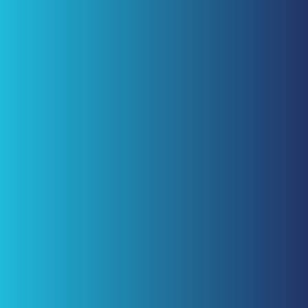
Conflict
Een conflict over merk, model of auteursrecht? Wij treden
op bij inbreuk, weigeringen en opposities.
Overige
Alles rondom IE-rechten: auteursrechten, octrooirechten
en beheer van IE-portefeuilles.