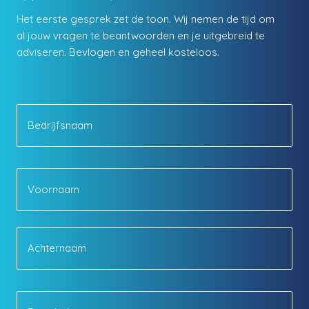
Het eerste gesprek zet de toon. Wij nemen de tijd om
al jouw vragen te beantwoorden en je uitgebreid te
adviseren. Bevlogen en geheel kosteloos.
B
e
d
r
i
N
j
Voo
a
f
a
s
m
n
a
Ach
a
m
E