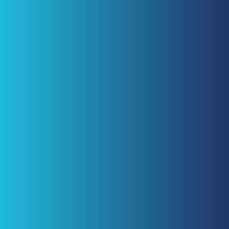
de merkencheck én registreer je merk.
Modelregistratie
Een unieke productvorm, verpakking of design? Bescherm
het met een modelregistratie.