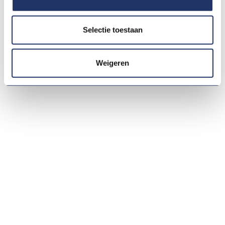
RUMAG
Opti-Flor
HANAMI
Weezy
Selectie toestaan
Weigeren
"Bij RUMAG gaat alles snel, we zijn een snel groeiend
bedrijf en houden van korte lijnen. Zo werken we
graag en dat begrijpt IPCO law. Ze zorgen ervoor dat
alles begrijpelijk, zonder ingewikkelde elle lange
passages, wordt uitgelegd.
Ze denken breed mee en komen altijd met scherpe,
creatieve oplossingen. We kunnen daarnaast altijd
snel schakelen via whatsapp, precies zoals we het fijn
vinden!"