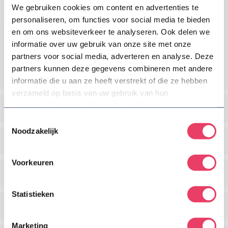
Wat is een model?
We gebruiken cookies om content en advertenties te
personaliseren, om functies voor social media te bieden
en om ons websiteverkeer te analyseren. Ook delen we
Een model (design) is het uiterlijk van een product of een
informatie over uw gebruik van onze site met onze
deel ervan. Dit uiterlijk kan bepaald worden door
partners voor social media, adverteren en analyse. Deze
verschillende eigenschappen, zoals de omtrek, de lijnen,
partners kunnen deze gegevens combineren met andere
de textuur, de kleuren, versieringen etc.
informatie die u aan ze heeft verstrekt of die ze hebben
verzameld op basis van uw gebruik van hun
services. Voor meer informatie raadpleeg
Wat is een modelrecht?
onze
privacyverklaring
.
Toestemmingsselectie
Noodzakelijk
Aan welke eisen moet een model voldoen?
Voorkeuren
Waarom een model laten registeren?
Statistieken
Hoelang is een modelrecht beschermend?
Marketing